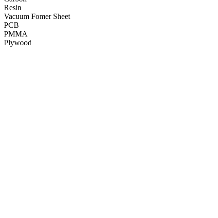
R
e
s
i
n
V
a
c
u
u
m
F
o
m
e
r
S
h
e
e
t
P
C
B
P
M
M
A
P
l
y
w
o
o
d