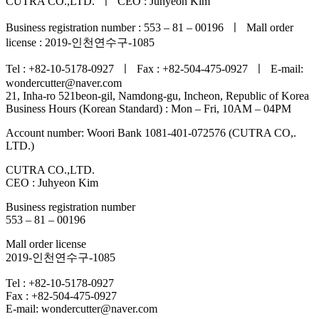
CUTRA CO.,LTD. ㅣ CEO : Juhyeon Kim
Business registration number : 553 – 81 – 00196 ㅣ Mall order
license : 2019-인천연수구-1085
Tel : +82-10-5178-0927 ㅣ Fax : +82-504-475-0927 ㅣ E-mail:
wondercutter@naver.com
21, Inha-ro 521beon-gil, Namdong-gu, Incheon, Republic of Korea
Business Hours (Korean Standard) : Mon – Fri, 10AM – 04PM
Account number: Woori Bank 1081-401-072576 (CUTRA CO,.
LTD.)
CUTRA CO.,LTD.
CEO : Juhyeon Kim
Business registration number
553 – 81 – 00196
Mall order license
2019-인천연수구-1085
Tel : +82-10-5178-0927
Fax : +82-504-475-0927
E-mail: wondercutter@naver.com