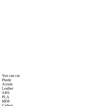
You
can
cut
P
l
a
s
t
i
c
A
c
r
y
l
i
c
L
e
a
t
h
e
r
A
B
S
P
L
A
M
D
F
C
a
r
b
o
n